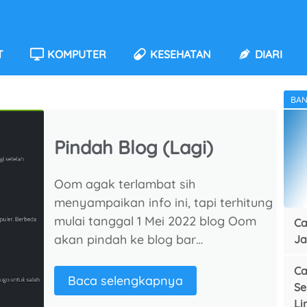
T
KOMPUTER
KESEHATAN
DIARI
BAN
Pindah Blog (Lagi)
Oom agak terlambat sih
menyampaikan info ini, tapi terhitung
mulai tanggal 1 Mei 2022 blog Oom
Ca
akan pindah ke blog bar…
Ja
Ca
Pindah
Baca selengkapnya
Se
Blog
Li