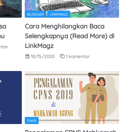
BLOGGER
LINKMAGZ
isa
Cara Menghilangkan Baca
mu
Selengkapnya (Read More) di
LinkMagz
ntar
10/15/2020
1 komentar
DIARI