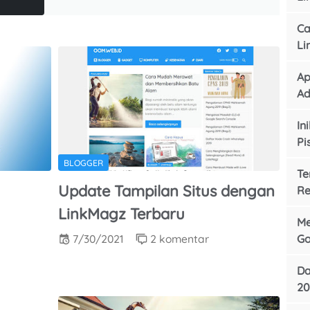
(Lagi)
Ca
Li
Ap
Ad
In
Pi
BLOGGER
Te
Update Tampilan Situs dengan
Re
LinkMagz Terbaru
Me
Go
7/30/2021
2 komentar
Da
20