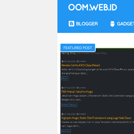
BLOGGER
GADGE
FEATURED POST